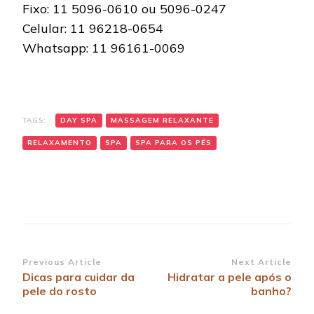
Fixo: 11 5096-0610 ou 5096-0247
Celular: 11 96218-0654
Whatsapp: 11 96161-0069
TAGS:
DAY SPA
MASSAGEM RELAXANTE
RELAXAMENTO
SPA
SPA PARA OS PÉS
Post
Previous Article
Next Article
Dicas para cuidar da
Hidratar a pele após o
Navigation
pele do rosto
banho?