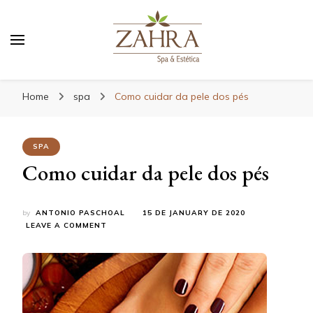
Blog da Zahra – Bem estar
e relaxamento
Home
spa
Como cuidar da pele dos pés
SPA
Como cuidar da pele dos pés
by
ANTONIO PASCHOAL
15 DE JANUARY DE 2020
ON
LEAVE A COMMENT
COMO
CUIDAR
DA
PELE
DOS
PÉS