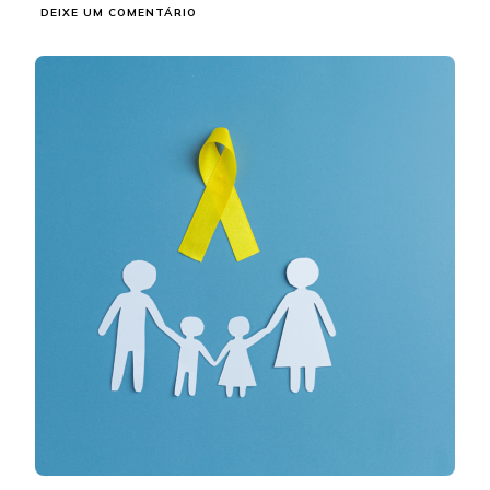
EM
DEIXE UM COMENTÁRIO
CAMPANHA
SETEMBRO
AMARELO:
A
VIDA
É
A
MELHOR
ESCOLHA!