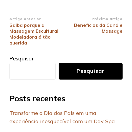
Navegação
Artigo anterior
Próximo artigo
Saiba porque a
Benefícios da Candle
de
Massagem Escultural
Massage
post
Modeladora é tão
querida
Pesquisar
Pesquisar
Posts recentes
Transforme o Dia dos Pais em uma
experiência inesquecível com um Day Spa