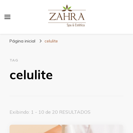
Blog da Zahra – Bem estar
e relaxamento
Página inicial
celulite
TAG
celulite
Exibindo: 1 - 10 de 20 RESULTADOS