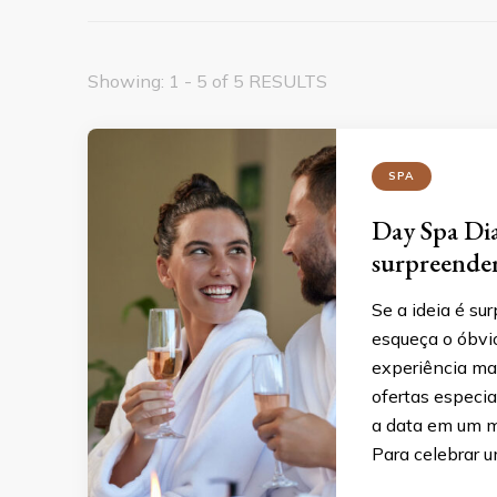
Showing: 1 - 5 of 5 RESULTS
SPA
Day Spa Di
surpreende
Se a ideia é s
esqueça o óbvi
experiência mar
ofertas especi
a data em um m
Para celebrar 