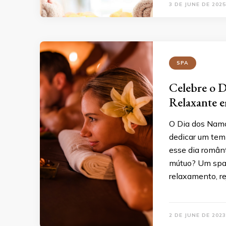
3 DE JUNE DE 2025
SPA
Celebre o 
Relaxante 
O Dia dos Namo
dedicar um temp
esse dia român
mútuo? Um spa 
relaxamento, r
2 DE JUNE DE 2023