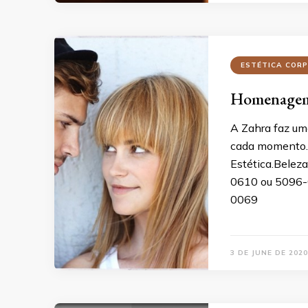
ESTÉTICA COR
Homenagem 
A Zahra faz um
cada momento. V
Estética.Belez
0610 ou 5096-
0069
3 DE JUNE DE 2020