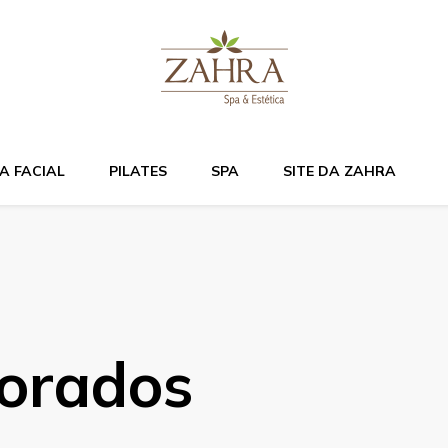
Bem estar e relaxame
A FACIAL
PILATES
SPA
SITE DA ZAHRA
orados