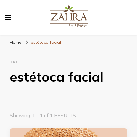
Blog da Zahra – Bem estar
e relaxamento
Home
estétoca facial
TAG
estétoca facial
Showing: 1 - 1 of 1 RESULTS