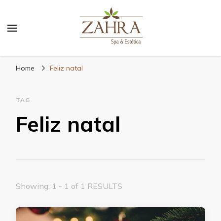
Blog da Zahra – Bem estar
e relaxamento
Home
Feliz natal
TAG
Feliz natal
Showing: 1 - 1 of 1 RESULTS