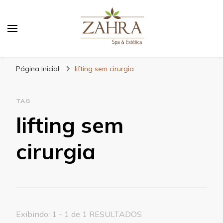
Blog da Zahra – Bem estar
e relaxamento
Página inicial
lifting sem cirurgia
TAG
lifting sem
cirurgia
Exibindo: 1 - 1 de 1 RESULTADOS