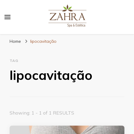
Blog da Zahra – Bem estar
e relaxamento
Home
lipocavitação
TAG
lipocavitação
Showing: 1 - 1 of 1 RESULTS