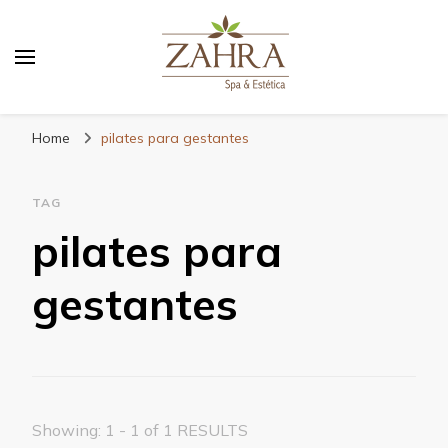
Blog da Zahra – Bem estar
e relaxamento
Home
pilates para gestantes
TAG
pilates para
gestantes
Showing: 1 - 1 of 1 RESULTS