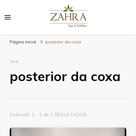
Blog da Zahra – Bem estar
e relaxamento
Página inicial
posterior da coxa
TAG
posterior da coxa
Exibindo: 1 - 1 de 1 RESULTADOS