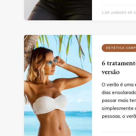
2 DE JANEIRO DE 
ESTÉTICA COR
6 tratament
versão
O verão é uma 
dias ensolarad
passar mais tem
simplesmente a
pessoas, o ver