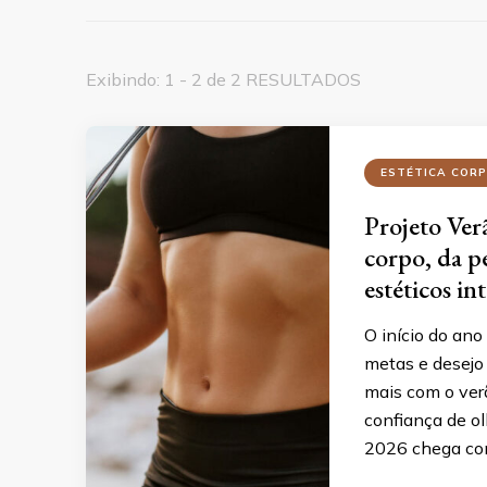
Exibindo: 1 - 2 de 2 RESULTADOS
ESTÉTICA COR
Projeto Ver
corpo, da p
estéticos in
O início do an
metas e desejo
mais com o ver
confiança de ol
2026 chega com