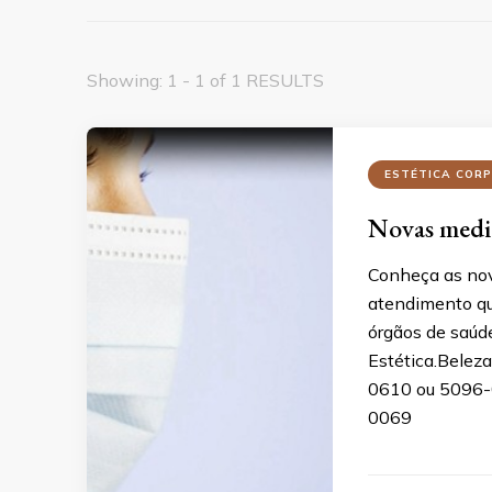
Showing: 1 - 1 of 1 RESULTS
ESTÉTICA COR
Novas medi
Conheça as nov
atendimento q
órgãos de saúde
Estética.Belez
0610 ou 5096-
0069