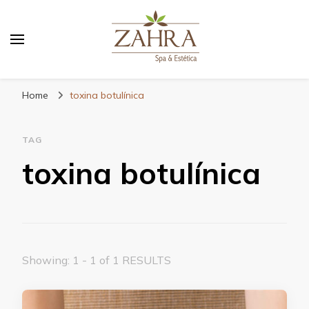
Blog da Zahra – Bem estar
e relaxamento
Home
toxina botulínica
TAG
toxina botulínica
Showing: 1 - 1 of 1 RESULTS