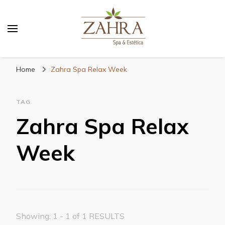
Blog da Zahra – Bem estar
e relaxamento
Home
Zahra Spa Relax Week
TAG
Zahra Spa Relax
Week
Showing: 1 - 1 of 1 RESULTS