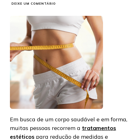
EM
DEIXE UM COMENTÁRIO
CORPO
EM
FORMA,
SAÚDE
EM
ALTA:
OS
TRATAMENTOS
ESTÉTICOS
QUE
FAZEM
A
DIFERENÇA
Em busca de um corpo saudável e em forma,
muitas pessoas recorrem a
tratamentos
estéticos
para redução de medidas e