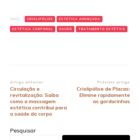
TAGS:
CRIOLIPÓLISE
ESTÉTICA AVANÇADA
ESTÉTICA CORPORAL
SAÚDE
TRATAMENTO ESTÉTICO
Navegação
Artigo anterior
Próximo artigo
Circulação e
Criolipólise de Placas:
de
revitalização: Saiba
Elimine rapidamente
post
como a massagem
as gordurinhas
estética contribui para
a saúde do corpo
Pesquisar