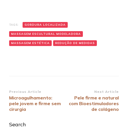
TAGS:
GORDURA LOCALIZADA
MASSAGEM ESCULTURAL MODELADORA
MASSAGEM ESTÉTICA
REDUÇÃO DE MEDIDAS
Post
Previous Article
Next Article
Microagulhamento:
Pele firme e natural
Navigation
pele jovem e firme sem
com Bioestimuladores
cirurgia
de colágeno
Search