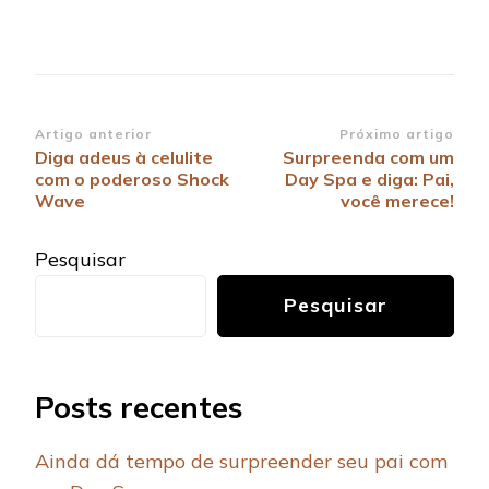
Navegação
Artigo anterior
Próximo artigo
Diga adeus à celulite
Surpreenda com um
de
com o poderoso Shock
Day Spa e diga: Pai,
post
Wave
você merece!
Pesquisar
Pesquisar
Posts recentes
Ainda dá tempo de surpreender seu pai com