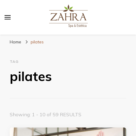
Blog da Zahra – Bem estar
e relaxamento
Home
pilates
TAG
pilates
Showing: 1 - 10 of 59 RESULTS