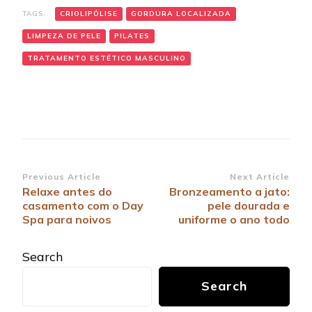
TAGS:
CRIOLIPÓLISE
GORDURA LOCALIZADA
LIMPEZA DE PELE
PILATES
TRATAMENTO ESTÉTICO MASCULINO
Post
Previous Article
Next Article
Relaxe antes do
Bronzeamento a jato:
Navigation
casamento com o Day
pele dourada e
Spa para noivos
uniforme o ano todo
Search
Search