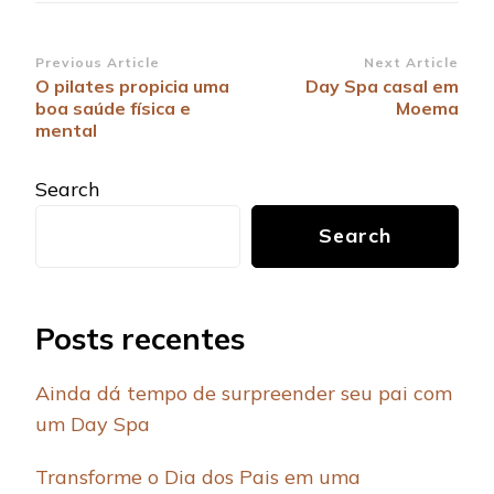
Post
Previous Article
Next Article
O pilates propicia uma
Day Spa casal em
Navigation
boa saúde física e
Moema
mental
Search
Search
Posts recentes
Ainda dá tempo de surpreender seu pai com
um Day Spa
Transforme o Dia dos Pais em uma