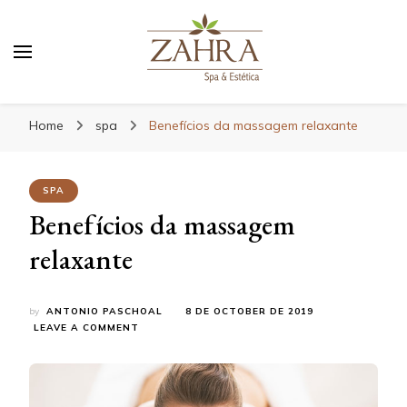
Blog da Zahra – Bem estar
e relaxamento
Home
spa
Benefícios da massagem relaxante
SPA
Benefícios da massagem
relaxante
by
ANTONIO PASCHOAL
8 DE OCTOBER DE 2019
ON
LEAVE A COMMENT
BENEFÍCIOS
DA
MASSAGEM
RELAXANTE