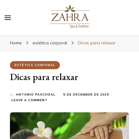
Blog da Zahra – Bem estar
e relaxamento
Home
estética corporal
Dicas para relaxar
ESTÉTICA CORPORAL
Dicas para relaxar
by
ANTONIO PASCHOAL
5 DE DECEMBER DE 2019
ON
LEAVE A COMMENT
DICAS
PARA
RELAXAR