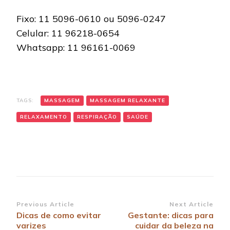
Fixo: 11 5096-0610 ou 5096-0247
Celular: 11 96218-0654
Whatsapp: 11 96161-0069
TAGS:
MASSAGEM
MASSAGEM RELAXANTE
RELAXAMENTO
RESPIRAÇÃO
SAÚDE
Post
Previous Article
Next Article
Dicas de como evitar
Gestante: dicas para
Navigation
varizes
cuidar da beleza na