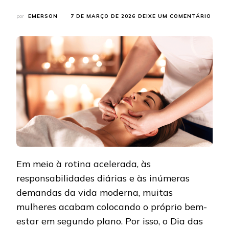
EM
por
EMERSON
7 DE MARÇO DE 2026
DEIXE UM COMENTÁRIO
PRES
UMA
MULH
ESPE
COM
UMA
EXPER
DE
RELA
E
CUID
NO
MÊS
DA
MULH
Em meio à rotina acelerada, às
responsabilidades diárias e às inúmeras
demandas da vida moderna, muitas
mulheres acabam colocando o próprio bem-
estar em segundo plano. Por isso, o Dia das