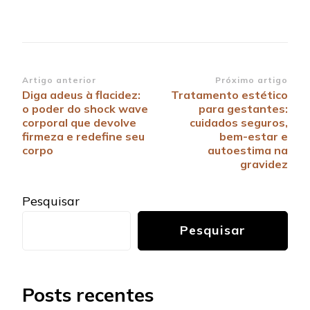
Navegação
Artigo anterior
Próximo artigo
Diga adeus à flacidez:
Tratamento estético
de
o poder do shock wave
para gestantes:
post
corporal que devolve
cuidados seguros,
firmeza e redefine seu
bem-estar e
corpo
autoestima na
gravidez
Pesquisar
Pesquisar
Posts recentes