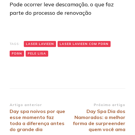
Pode ocorrer leve descamação, o que faz
parte do processo de renovação
TAGS:
LASER LAVIEEN
LASER LAVIEEN COM PDRN
PDRN
PELE LISA
Navegação
Artigo anterior
Próximo artigo
Day spa noivos por que
Day Spa Dia dos
de
esse momento faz
Namorados: a melhor
post
toda a diferença antes
forma de surpreender
do grande dia
quem você ama