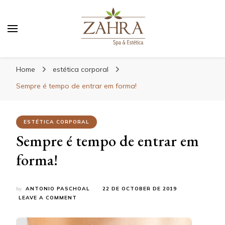
Blog da Zahra – Bem estar
e relaxamento
Home
estética corporal
Sempre é tempo de entrar em forma!
ESTÉTICA CORPORAL
Sempre é tempo de entrar em
forma!
by
ANTONIO PASCHOAL
22 DE OCTOBER DE 2019
ON
LEAVE A COMMENT
SEMPRE
É
TEMPO