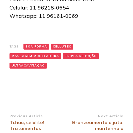
Celular: 11 96218-0654
Whatsapp: 11 96161-0069
TAGS:
BOA FORMA
CELLUTEC
MASSAGEM MODELADORA
TRIPLA REDUÇÃO
ULTRACAVITAÇÃO
Post
Previous Article
Next Article
Tchau, celulite!
Bronzeamento a jato:
Navigation
Tratamentos
mantenha o