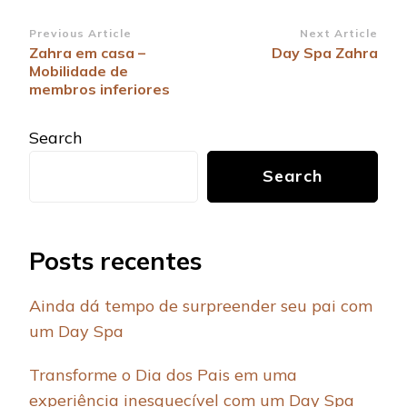
Post
Previous Article
Next Article
Zahra em casa –
Day Spa Zahra
Navigation
Mobilidade de
membros inferiores
Search
Search
Posts recentes
Ainda dá tempo de surpreender seu pai com
um Day Spa
Transforme o Dia dos Pais em uma
experiência inesquecível com um Day Spa