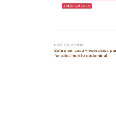
ZAHRA EM CASA
Post
Previous Article
Zahra em casa – exercícios pa
Navigation
fortalecimento abdominal