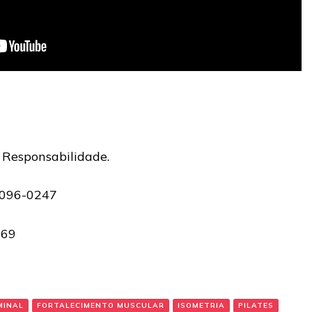
 Responsabilidade.
5096-0247
069
MINAL
FORTALECIMENTO MUSCULAR
ISOMETRIA
PILATES