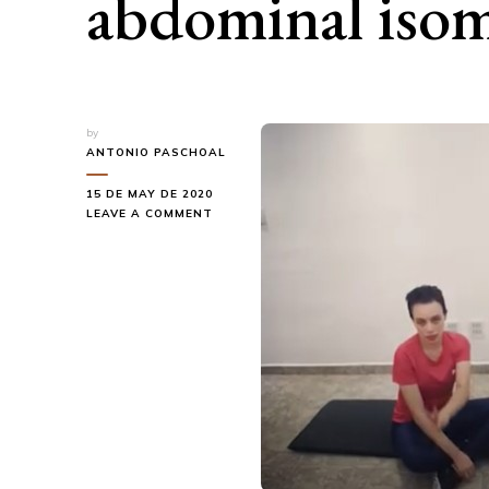
abdominal isom
by
ANTONIO PASCHOAL
15 DE MAY DE 2020
ON
LEAVE A COMMENT
ZAHRA
EM
CASA
–
FORTALECIMENTO
ABDOMINAL
ISOMETRIA