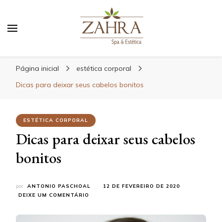
Blog da Zahra – Bem estar
e relaxamento
Página inicial
estética corporal
Dicas para deixar seus cabelos bonitos
ESTÉTICA CORPORAL
Dicas para deixar seus cabelos
bonitos
por
ANTONIO PASCHOAL
12 DE FEVEREIRO DE 2020
EM
DEIXE UM COMENTÁRIO
DICAS
PARA
DEIXAR