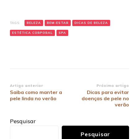
TAGS:
BELEZA
BEM-ESTAR
DICAS DE BELEZA
ESTÉTICA CORPORAL
SPA
Navegação
Artigo anterior
Próximo artigo
Saiba como manter a
Dicas para evitar
de
pele linda no verão
doenças de pele no
post
verão
Pesquisar
Pesquisar