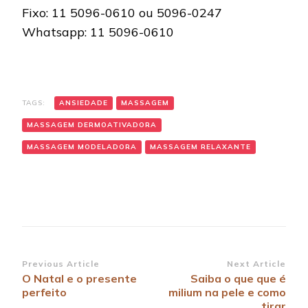
Fixo: 11 5096-0610 ou 5096-0247
Whatsapp: 11 5096-0610
TAGS:
ANSIEDADE
MASSAGEM
MASSAGEM DERMOATIVADORA
MASSAGEM MODELADORA
MASSAGEM RELAXANTE
Post
Previous Article
Next Article
O Natal e o presente
Saiba o que que é
Navigation
perfeito
milium na pele e como
tirar