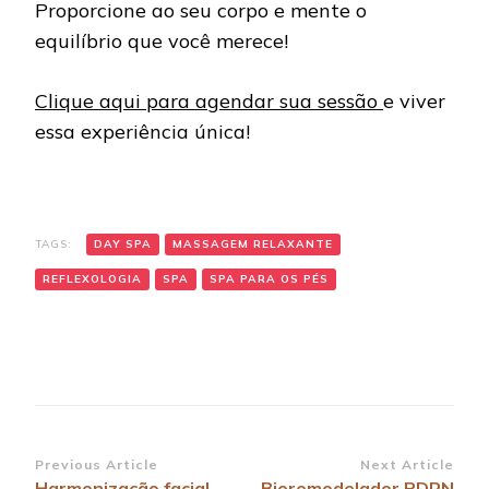
Proporcione ao seu corpo e mente o
equilíbrio que você merece!
Clique aqui para agendar sua sessão
e viver
essa experiência única!
TAGS:
DAY SPA
MASSAGEM RELAXANTE
REFLEXOLOGIA
SPA
SPA PARA OS PÉS
Post
Previous Article
Next Article
Harmonização facial
Bioremodelador PDRN