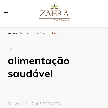
Blog da Zahra – Bem estar
e relaxamento
Home
alimentação saudável
TAG
alimentação
saudável
Showing: 1 - 7 of 7 RESULTS