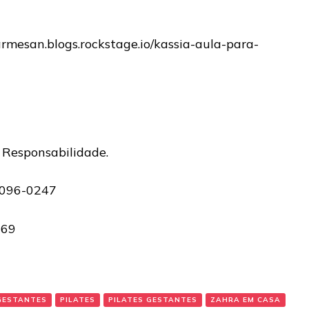
armesan.blogs.rockstage.io/kassia-aula-para-
 Responsabilidade.
5096-0247
069
GESTANTES
PILATES
PILATES GESTANTES
ZAHRA EM CASA