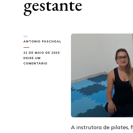
gestante
por
ANTONIO PASCHOAL
21 DE MAIO DE 2020
DEIXE UM
EM
COMENTÁRIO
ZAHRA
EM
CASA
–
AULA
PARA
GESTANTE
A instrutora de pilates, 