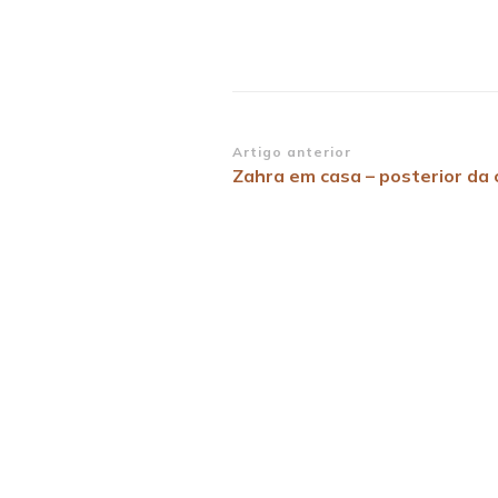
Navegação
Artigo anterior
Zahra em casa – posterior da 
de
post